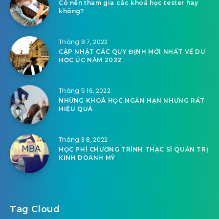
Có nên tham gia các khoá học tester hay
không?
Tháng 8 7, 2022
CẬP NHẬT CÁC QUY ĐỊNH MỚI NHẤT VỀ DU
HỌC ÚC NĂM 2022
Tháng 5 16, 2022
NHỮNG KHOÁ HỌC NGẮN HẠN NHƯNG RẤT
HIỆU QUẢ
Tháng 3 8, 2022
HỌC PHÍ CHƯƠNG TRÌNH THẠC SĨ QUẢN TRỊ
KINH DOANH MỸ
Tag Cloud