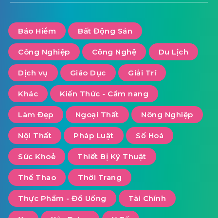
Bảo Hiểm
Bất Động Sản
Công Nghiệp
Công Nghệ
Du Lịch
Dịch vụ
Giáo Dục
Giải Trí
Khác
Kiến Thức - Cẩm nang
Làm Đẹp
Ngoại Thất
Nông Nghiệp
Nội Thất
Pháp Luật
Số Hoá
Sức Khoẻ
Thiết Bị Kỹ Thuật
Thể Thao
Thời Trang
Thực Phẩm - Đồ Uống
Tài Chính