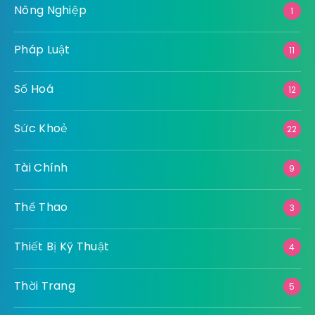
Nông Nghiệp
1
Pháp Luật
11
Số Hoá
12
Sức Khoẻ
22
Tài Chính
9
Thể Thao
3
Thiết Bị Kỹ Thuật
4
Thời Trang
5