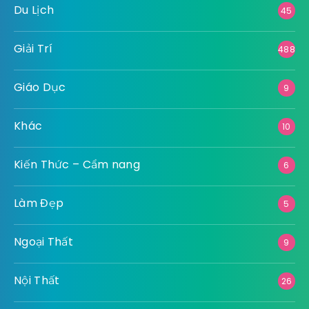
Du Lịch
45
Giải Trí
488
Giáo Dục
9
Khác
10
Kiến Thức – Cẩm nang
6
Làm Đẹp
5
Ngoại Thất
9
Nội Thất
26