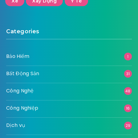
Xe
Xây Dựng
Y Tế
Categories
Bảo Hiểm
1
Bất Động Sản
31
Công Nghệ
48
Công Nghiệp
16
Dịch vụ
29