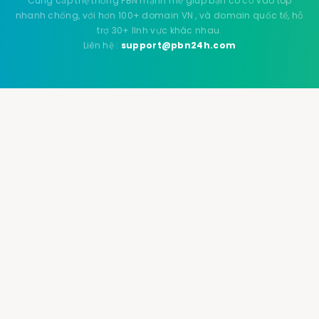
Cung cấp thệ thống PBN mạnh mẽ giúp bạn có cơ vào top
nhanh chống, với hơn 100+ domain VN , và domain quốc tế, hỗ
trợ 30+ lĩnh vực khác nhau.
Liên hệ :
support@pbn24h.com