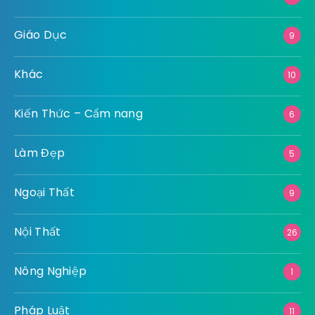
Giáo Dục
9
Khác
10
Kiến Thức – Cẩm nang
6
Làm Đẹp
5
Ngoại Thất
9
Nội Thất
26
Nông Nghiệp
1
Pháp Luật
11