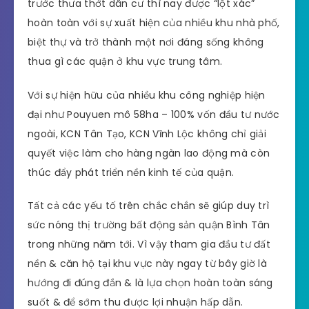
trước thưa thớt dân cư thì nay được “lột xác”
hoàn toàn với sự xuất hiện của nhiều khu nhà phố,
biệt thự và trở thành một nơi đáng sống không
thua gì các quận ở khu vực trung tâm.
Với sự hiện hữu của nhiều khu công nghiệp hiện
đại như Pouyuen mô 58ha – 100% vốn đầu tư nước
ngoài, KCN Tân Tạo, KCN Vĩnh Lộc không chỉ giải
quyết việc làm cho hàng ngàn lao động mà còn
thúc đẩy phát triển nền kinh tế của quận.
Tất cả các yếu tố trên chắc chắn sẽ giúp duy trì
sức nóng thị trường bất động sản quận Bình Tân
trong những năm tới. Vì vậy tham gia đầu tư đất
nền & căn hộ tại khu vực này ngay từ bây giờ là
hướng đi đúng đắn & là lựa chọn hoàn toàn sáng
suốt & để sớm thu được lợi nhuận hấp dẫn.