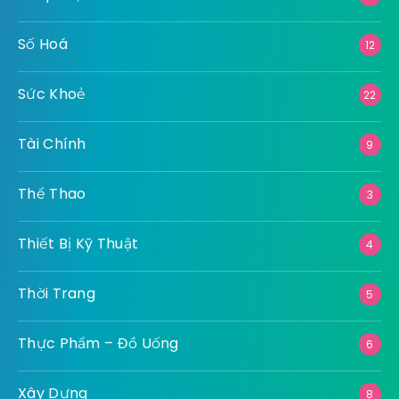
Số Hoá
12
Sức Khoẻ
22
Tài Chính
9
Thể Thao
3
Thiết Bị Kỹ Thuật
4
Thời Trang
5
Thực Phẩm – Đồ Uống
6
Xây Dựng
8