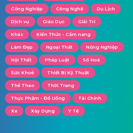
Công Nghiệp
Công Nghệ
Du Lịch
Dịch vụ
Giáo Dục
Giải Trí
Khác
Kiến Thức - Cẩm nang
Làm Đẹp
Ngoại Thất
Nông Nghiệp
Nội Thất
Pháp Luật
Số Hoá
Sức Khoẻ
Thiết Bị Kỹ Thuật
Thể Thao
Thời Trang
Thực Phẩm - Đồ Uống
Tài Chính
Xe
Xây Dựng
Y Tế